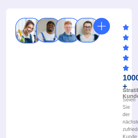
100
+
Strati
Kund
Seien
Sie
der
nächst
zufrie
Kunde